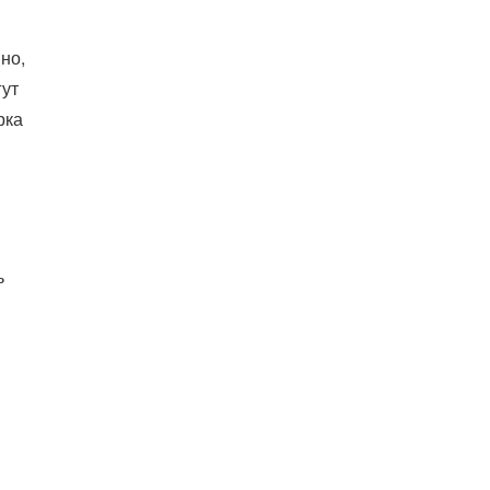
но,
гут
рка
ь