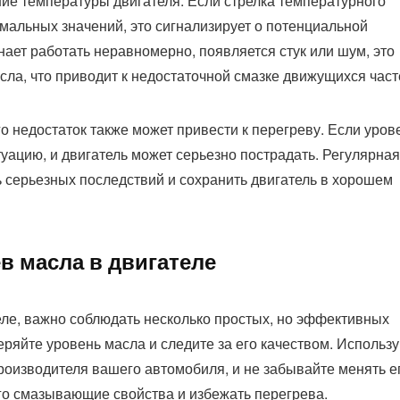
е температуры двигателя. Если стрелка температурного
мальных значений, это сигнализирует о потенциальной
нает работать неравномерно, появляется стук или шум, это
сла, что приводит к недостаточной смазке движущихся част
го недостаток также может привести к перегреву. Если уров
туацию, и двигатель может серьезно пострадать. Регулярная
 серьезных последствий и сохранить двигатель в хорошем
в масла в двигателе
еле, важно соблюдать несколько простых, но эффективных
ряйте уровень масла и следите за его качеством. Использу
оизводителя вашего автомобиля, и не забывайте менять е
его смазывающие свойства и избежать перегрева.